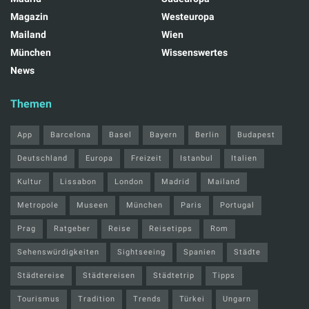
Magazin
Westeuropa
Mailand
Wien
München
Wissenswertes
News
Themen
App
Barcelona
Basel
Bayern
Berlin
Budapest
Deutschland
Europa
Freizeit
Istanbul
Italien
Kultur
Lissabon
London
Madrid
Mailand
Metropole
Museen
München
Paris
Portugal
Prag
Ratgeber
Reise
Reisetipps
Rom
Sehenswürdigkeiten
Sightseeing
Spanien
Städte
Städtereise
Städtereisen
Städtetrip
Tipps
Tourismus
Tradition
Trends
Türkei
Ungarn