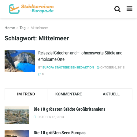
Home
Tag
Mittelmeer
Schlagwort:
Mittelmeer
Reiseziel Griechenland – lohnenswerte Städte und
erholsame Orte
BY
EUROPA STÄDTEREISEN REDAKTION
OKTOBER 6, 2018
0
IM TREND
KOMMENTARE
AKTUELL
Die 10 grössten Städte Großbritanniens
OKTOBER 16, 2013
Die 10 größten Seen Europas