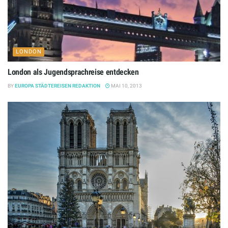
LONDON
London als Jugendsprachreise entdecken
BY
EUROPA STÄDTEREISEN REDAKTION
MAI 10, 2013