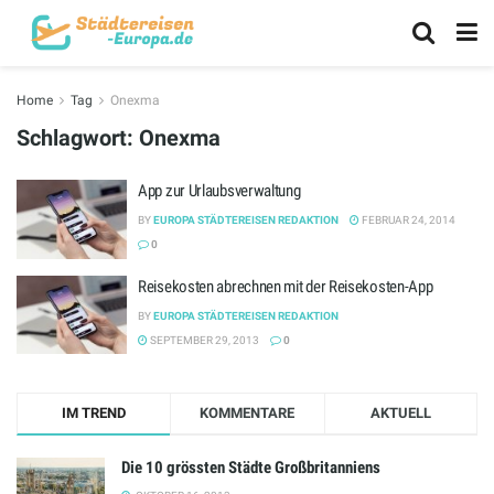
Home
Tag
Onexma
Schlagwort:
Onexma
App zur Urlaubsverwaltung
BY
EUROPA STÄDTEREISEN REDAKTION
FEBRUAR 24, 2014
0
Reisekosten abrechnen mit der Reisekosten-App
BY
EUROPA STÄDTEREISEN REDAKTION
SEPTEMBER 29, 2013
0
IM TREND
KOMMENTARE
AKTUELL
Die 10 grössten Städte Großbritanniens