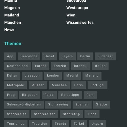
Madrid
Südeuropa
Magazin
Westeuropa
Mailand
Wien
München
Wissenswertes
News
Themen
App
Barcelona
Basel
Bayern
Berlin
Budapest
Deutschland
Europa
Freizeit
Istanbul
Italien
Kultur
Lissabon
London
Madrid
Mailand
Metropole
Museen
München
Paris
Portugal
Prag
Ratgeber
Reise
Reisetipps
Rom
Sehenswürdigkeiten
Sightseeing
Spanien
Städte
Städtereise
Städtereisen
Städtetrip
Tipps
Tourismus
Tradition
Trends
Türkei
Ungarn