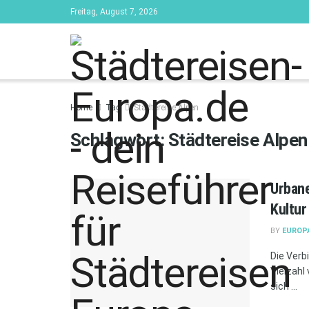
Freitag, August 7, 2026
Home
Tag
Städtereise Alpen
Schlagwort:
Städtereise Alpen
Urbane
Kultur
BY
EUROP
Die Verb
Vielzahl
sich ...