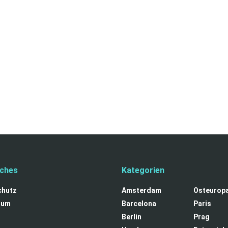
iches
Kategorien
chutz
Amsterdam
Osteurop
sum
Barcelona
Paris
t
Berlin
Prag