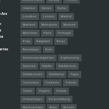
e
Istanbul
Italien
Kultur
p Ans
Lissabon
London
Madrid
m
Mailand
Metropole
Museen
a
München
Paris
Portugal
pa
Prag
Ratgeber
Reise
ertes
Reisetipps
Rom
Sehenswürdigkeiten
Sightseeing
Spanien
Städte
Städtereise
Städtereisen
Städtetrip
Tipps
Tourismus
Tradition
Trends
Türkei
Ungarn
Urlaub
Urlaubstipps
Veranstaltung
Weihnachten
Wien
Wissen