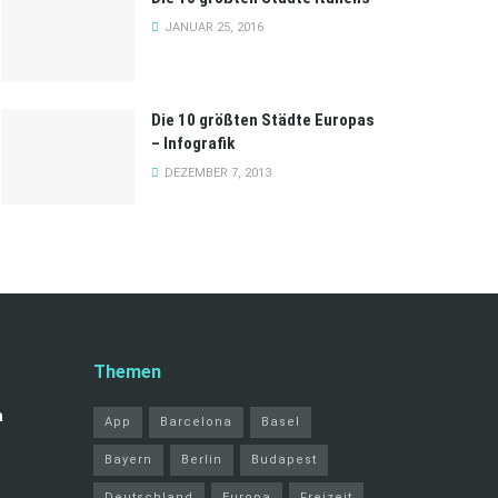
JANUAR 25, 2016
Die 10 größten Städte Europas
– Infografik
DEZEMBER 7, 2013
Themen
a
App
Barcelona
Basel
Bayern
Berlin
Budapest
Deutschland
Europa
Freizeit