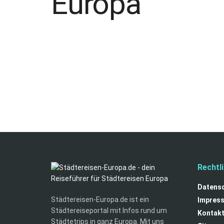
Rechtl
Datens
Städtereisen-Europa.de ist ein
Impres
Städtereiseportal mit Infos rund um
Kontak
Städtetrips in ganz Europa. Mit uns