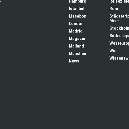
p
Hamburg
Reiseziel
Istanbul
Rom
Lissabon
Städtetri
Meer
London
Stockhol
Madrid
Südeurop
Magazin
Westeuro
Mailand
Wien
München
Wissensw
News