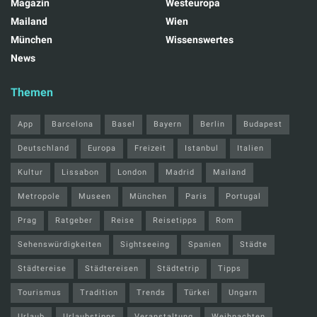
Magazin
Westeuropa
Mailand
Wien
München
Wissenswertes
News
Themen
App
Barcelona
Basel
Bayern
Berlin
Budapest
Deutschland
Europa
Freizeit
Istanbul
Italien
Kultur
Lissabon
London
Madrid
Mailand
Metropole
Museen
München
Paris
Portugal
Prag
Ratgeber
Reise
Reisetipps
Rom
Sehenswürdigkeiten
Sightseeing
Spanien
Städte
Städtereise
Städtereisen
Städtetrip
Tipps
Tourismus
Tradition
Trends
Türkei
Ungarn
Urlaub
Urlaubstipps
Veranstaltung
Weihnachten