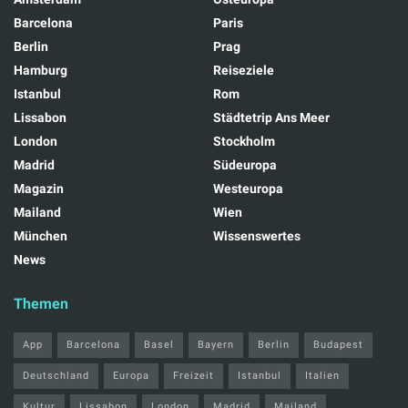
Barcelona
Paris
Berlin
Prag
Hamburg
Reiseziele
Istanbul
Rom
Lissabon
Städtetrip Ans Meer
London
Stockholm
Madrid
Südeuropa
Magazin
Westeuropa
Mailand
Wien
München
Wissenswertes
News
Themen
App
Barcelona
Basel
Bayern
Berlin
Budapest
Deutschland
Europa
Freizeit
Istanbul
Italien
Kultur
Lissabon
London
Madrid
Mailand