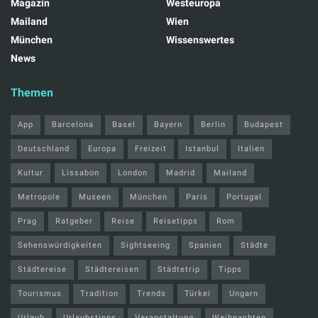
Magazin
Westeuropa
Mailand
Wien
München
Wissenswertes
News
Themen
App
Barcelona
Basel
Bayern
Berlin
Budapest
Deutschland
Europa
Freizeit
Istanbul
Italien
Kultur
Lissabon
London
Madrid
Mailand
Metropole
Museen
München
Paris
Portugal
Prag
Ratgeber
Reise
Reisetipps
Rom
Sehenswürdigkeiten
Sightseeing
Spanien
Städte
Städtereise
Städtereisen
Städtetrip
Tipps
Tourismus
Tradition
Trends
Türkei
Ungarn
Urlaub
Urlaubstipps
Veranstaltung
Weihnachten