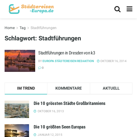
Home
Tag
Stadtführungen
Schlagwort:
Stadtführungen
Stadtführungen in Dresden von k3
BY
EUROPA STÄDTEREISEN REDAKTION
OKTOBER 16, 2014
0
IM TREND
KOMMENTARE
AKTUELL
Die 10 grössten Städte Großbritanniens
OKTOBER 16, 2013
Die 10 größten Seen Europas
JANUAR 12, 2015