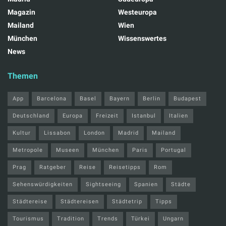
Magazin
Westeuropa
Mailand
Wien
München
Wissenswertes
News
Themen
App
Barcelona
Basel
Bayern
Berlin
Budapest
Deutschland
Europa
Freizeit
Istanbul
Italien
Kultur
Lissabon
London
Madrid
Mailand
Metropole
Museen
München
Paris
Portugal
Prag
Ratgeber
Reise
Reisetipps
Rom
Sehenswürdigkeiten
Sightseeing
Spanien
Städte
Städtereise
Städtereisen
Städtetrip
Tipps
Tourismus
Tradition
Trends
Türkei
Ungarn