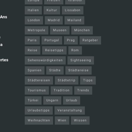
Europa
Freizeit
Istanbul
Italien
Kultur
Lissabon
 Ans
London
Madrid
Mailand
m
Metropole
Museen
München
a
Paris
Portugal
Prag
Ratgeber
pa
Reise
Reisetipps
Rom
rtes
Sehenswürdigkeiten
Sightseeing
Spanien
Städte
Städtereise
Städtereisen
Städtetrip
Tipps
Tourismus
Tradition
Trends
Türkei
Ungarn
Urlaub
Urlaubstipps
Veranstaltung
Weihnachten
Wien
Wissen