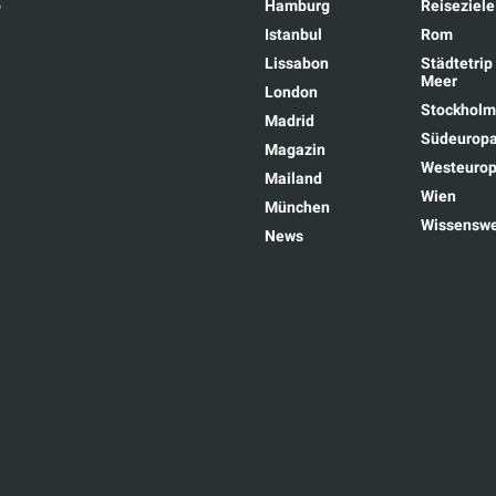
p
Hamburg
Reiseziele
Istanbul
Rom
Lissabon
Städtetrip
Meer
London
Stockhol
Madrid
Südeurop
Magazin
Westeuro
Mailand
Wien
München
Wissenswe
News