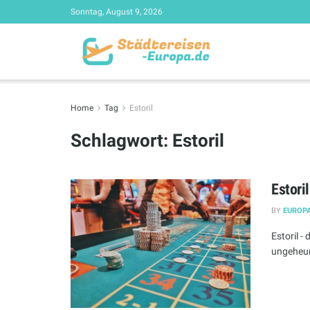
Sonntag, August 9, 2026
Home
Tag
Estoril
Schlagwort:
Estoril
Estori
BY
EUROPA
Estoril -
ungeheure