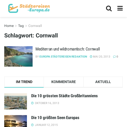
Home
Tag
Cornwall
Schlagwort:
Cornwall
Mediterran und wildromantisch: Cornwall
BY
EUROPA STÄDTEREISEN REDAKTION
MAI 20, 2013
0
IM TREND
KOMMENTARE
AKTUELL
Die 10 grössten Städte Großbritanniens
OKTOBER 16, 2013
Die 10 größten Seen Europas
JANUAR 12, 2015