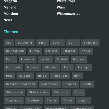
Magazin
Westeuropa
Mailand
Wien
München
Wissenswertes
News
Themen
App
Barcelona
Basel
Bayern
Berlin
Budapest
Deutschland
Europa
Freizeit
Istanbul
Italien
Kultur
Lissabon
London
Madrid
Mailand
Metropole
Museen
München
Paris
Portugal
Prag
Ratgeber
Reise
Reisetipps
Rom
Sehenswürdigkeiten
Sightseeing
Spanien
Städte
Städtereise
Städtereisen
Städtetrip
Tipps
Tourismus
Tradition
Trends
Türkei
Ungarn
Urlaub
Urlaubstipps
Veranstaltung
Weihnachten