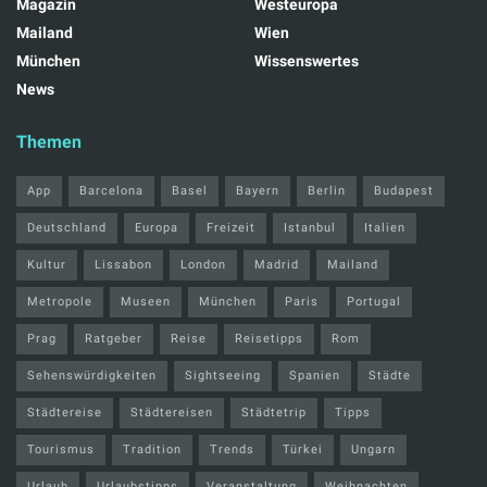
Magazin
Westeuropa
Mailand
Wien
München
Wissenswertes
News
Themen
App
Barcelona
Basel
Bayern
Berlin
Budapest
Deutschland
Europa
Freizeit
Istanbul
Italien
Kultur
Lissabon
London
Madrid
Mailand
Metropole
Museen
München
Paris
Portugal
Prag
Ratgeber
Reise
Reisetipps
Rom
Sehenswürdigkeiten
Sightseeing
Spanien
Städte
Städtereise
Städtereisen
Städtetrip
Tipps
Tourismus
Tradition
Trends
Türkei
Ungarn
Urlaub
Urlaubstipps
Veranstaltung
Weihnachten