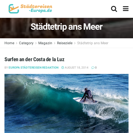
Städtetrip ans Meer
Home
Category
Magazin
Reiseziele
Städtetrip ans Meer
Surfen an der Costa de la Luz
BY
EUROPA STÄDTEREISEN REDAKTION
AUGUST 18, 2014
0