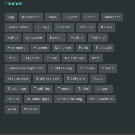
Themen
App
Barcelona
Basel
Bayern
Berlin
Budapest
Deutschland
Europa
Freizeit
Istanbul
Italien
Kultur
Lissabon
London
Madrid
Mailand
Metropole
Museen
München
Paris
Portugal
Prag
Ratgeber
Reise
Reisetipps
Rom
Sehenswürdigkeiten
Sightseeing
Spanien
Städte
Städtereise
Städtereisen
Städtetrip
Tipps
Tourismus
Tradition
Trends
Türkei
Ungarn
Urlaub
Urlaubstipps
Veranstaltung
Weihnachten
Wien
Wissen